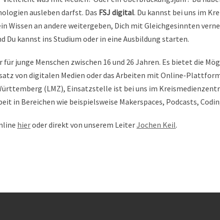
nologien ausleben darfst. Das
FSJ digital
. Du kannst bei uns im K
Dein Wissen an andere weitergeben, Dich mit Gleichgesinnten vern
und Du kannst ins Studium oder in eine Ausbildung starten.
ahr für junge Menschen zwischen 16 und 26 Jahren. Es bietet die Mö
insatz von digitalen Medien oder das Arbeiten mit Online-Platt
rttemberg (LMZ), Einsatzstelle ist bei uns im Kreismedienzent
rbeit in Bereichen wie beispielsweise Makerspaces, Podcasts, Codi
nline
hier
oder direkt von unserem Leiter
Jochen Keil
.