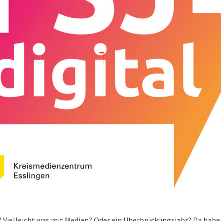
zt? Vielleicht was mit Medien? Oder ein Überbrückungsjahr? Da haben