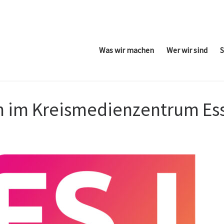
Was wir machen
Wer wir sind
S
uch im Kreismedienzentrum Es