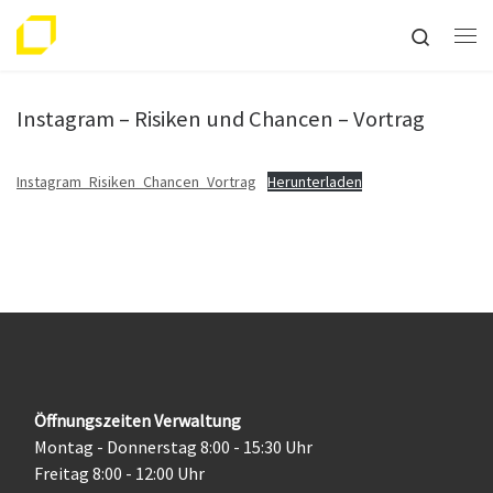
Zum Inhalt springen
Search
Me
Instagram – Risiken und Chancen – Vortrag
Instagram_Risiken_Chancen_Vortrag
Herunterladen
Öffnungszeiten Verwaltung
Montag - Donnerstag 8:00 - 15:30 Uhr
Freitag 8:00 - 12:00 Uhr