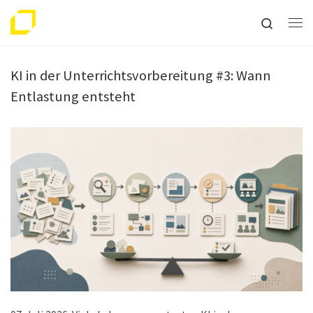
Zum Inhalt springen
Search
Me
KI in der Unterrichtsvorbereitung #3: Wann
Entlastung entsteht